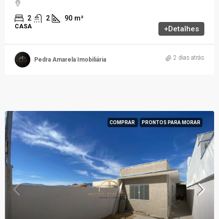
2
2
90
m²
CASA
+Detalhes
2 dias atrás
Pedra Amarela Imobiliária
COMPRAR
PRONTOS PARA MORAR