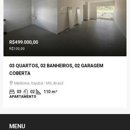
R$560.000,00
03 QUARTOS, 02 BANHEIROS, ÁREA GOURMET, 02
VAGAS DE GARAGENS
Residencial Jardim Panorama, Piranguinho - MG, Brasil
03
02
150
m²
CASA
MENU