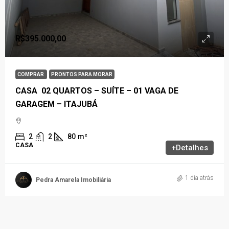
R$395.000,00
COMPRAR
PRONTOS PARA MORAR
CASA 02 QUARTOS – SUÍTE – 01 VAGA DE
GARAGEM – ITAJUBÁ
2
2
80
m²
CASA
+Detalhes
1 dia atrás
Pedra Amarela Imobiliária