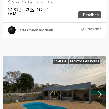
Morro Chic, Itajubá - MG, Brasil
05
03
420
m²
CASA
+Detalhes
2 anos atrás
Pedra Amarela Imobiliária
COMPRAR
PRONTOS PARA MORAR