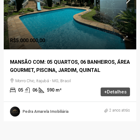
R$5.000.000,00
MANSÃO COM: 05 QUARTOS, 06 BANHEIROS, ÁREA
GOURMET, PISCINA, JARDIM, QUINTAL
Morro Chic, Itajubá - MG, Brasil
05
06
590
m²
+Detalhes
2 anos atrás
Pedra Amarela Imobiliária