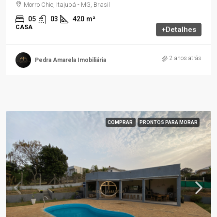
Morro Chic, Itajubá - MG, Brasil
05
03
420
m²
CASA
+Detalhes
2 anos atrás
Pedra Amarela Imobiliária
COMPRAR
PRONTOS PARA MORAR