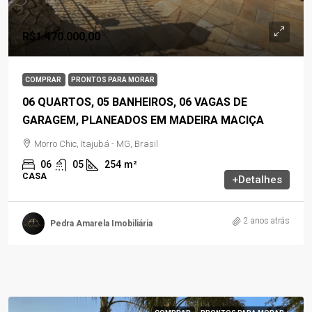
R$1.470.000,00
COMPRAR
PRONTOS PARA MORAR
06 QUARTOS, 05 BANHEIROS, 06 VAGAS DE
GARAGEM, PLANEADOS EM MADEIRA MACIÇA
Morro Chic, Itajubá - MG, Brasil
06
05
254
m²
CASA
+Detalhes
2 anos atrás
Pedra Amarela Imobiliária