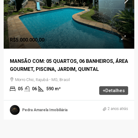
R$5.000.000,00
MANSÃO COM: 05 QUARTOS, 06 BANHEIROS, ÁREA
GOURMET, PISCINA, JARDIM, QUINTAL
Morro Chic, Itajubá - MG, Brasil
05
06
590
m²
+Detalhes
2 anos atrás
Pedra Amarela Imobiliária