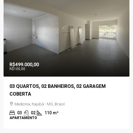
00,00
R$560.000,
RTOS, 02 BANHEIROS, 02 GARAGEM
03 QUARTO
TA
VAGAS DE
a, Itajubá - MG, Brasil
Residencial
02
110
m²
03
0
ENTO
CASA