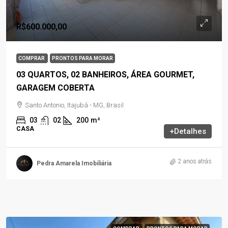
R$600.000,00
COMPRAR
PRONTOS PARA MORAR
03 QUARTOS, 02 BANHEIROS, ÁREA GOURMET,
GARAGEM COBERTA
Santo Antonio, Itajubá - MG, Brasil
03
02
200
m²
CASA
+Detalhes
2 anos atrás
Pedra Amarela Imobiliária