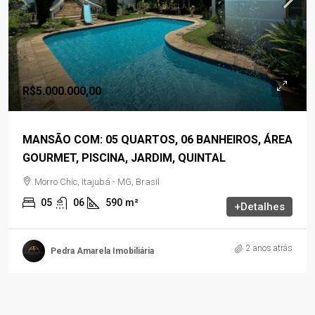
R$5.000.000,00
MANSÃO COM: 05 QUARTOS, 06 BANHEIROS, ÁREA
GOURMET, PISCINA, JARDIM, QUINTAL
Morro Chic, Itajubá - MG, Brasil
05
06
590
m²
+Detalhes
2 anos atrás
Pedra Amarela Imobiliária