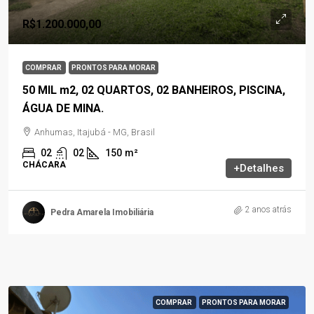
R$1.200.000,00
COMPRAR
PRONTOS PARA MORAR
50 MIL m2, 02 QUARTOS, 02 BANHEIROS, PISCINA,
ÁGUA DE MINA.
Anhumas, Itajubá - MG, Brasil
02
02
150
m²
CHÁCARA
+Detalhes
2 anos atrás
Pedra Amarela Imobiliária
COMPRAR
PRONTOS PARA MORAR