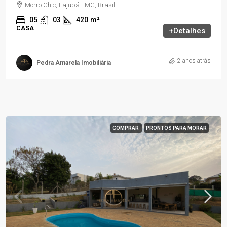
Morro Chic, Itajubá - MG, Brasil
05
03
420
m²
CASA
+Detalhes
2 anos atrás
Pedra Amarela Imobiliária
COMPRAR
PRONTOS PARA MORAR