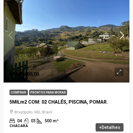
R$700.000,00
COMPRAR
PRONTOS PARA MORAR
5MILm2 COM: 02 CHALÉS, PISCINA, POMAR.
Brazópolis, MG, Brasil
04
03
500
m²
CHÁCARA
+Detalhes