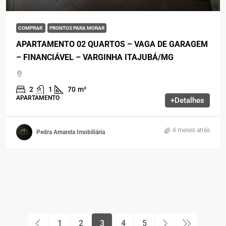
COMPRAR
PRONTOS PARA MORAR
APARTAMENTO 02 QUARTOS – VAGA DE GARAGEM
– FINANCIÁVEL – VARGINHA ITAJUBÁ/MG
2
1
70
m²
APARTAMENTO
+Detalhes
4 meses atrás
Pedra Amarela Imobiliária
1
2
3
4
5