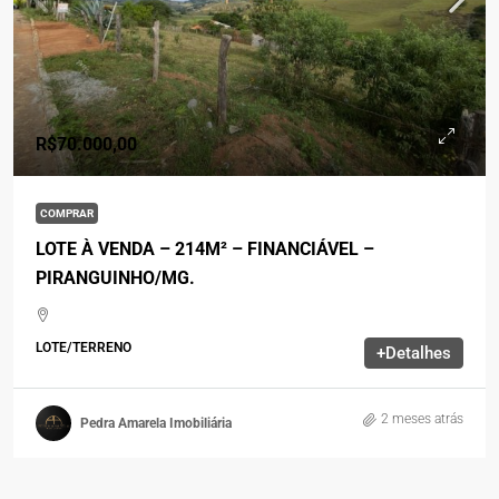
R$70.000,00
COMPRAR
LOTE À VENDA – 214M² – FINANCIÁVEL –
PIRANGUINHO/MG.
LOTE/TERRENO
+Detalhes
2 meses atrás
Pedra Amarela Imobiliária