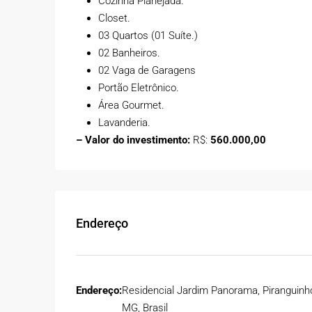
Cozinha Planejada.
08 GARAGENS, CHURRA
Closet.
Estrada de Acesso Carneiros
03 Quartos (01 Suíte.)
Brasil
02 Banheiros.
03
03
224
m²
02 Vaga de Garagens
CASA
Portão Eletrônico.
Área Gourmet.
Lavanderia.
– Valor do investimento:
R$:
560.000,00
Endereço
Endereço:
Residencial Jardim Panorama, Piranguinho
MG, Brasil