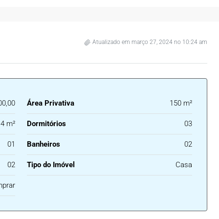
Atualizado em março 27, 2024 no 10:24 am
00,00
Área Privativa
150 m²
4 m²
Dormitórios
03
01
Banheiros
02
02
Tipo do Imóvel
Casa
prar