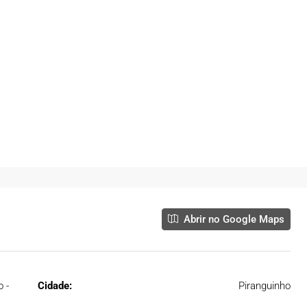
SQUEIRA
BANHEIROS, ÁREA GOURMET, PISCINA,
JARDIM, QUINTAL
, Piranguinho - MG,
Morro Chic, Itajubá - MG, Brasil
05
06
590
m²
Abrir no Google Maps
 -
Cidade:
Piranguinho