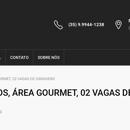
(35) 9.9944-1238
L
CONTATO
SOBRE NÓS
OURMET, 02 VAGAS DE GARAGENS
OS, ÁREA GOURMET, 02 VAGAS D
l