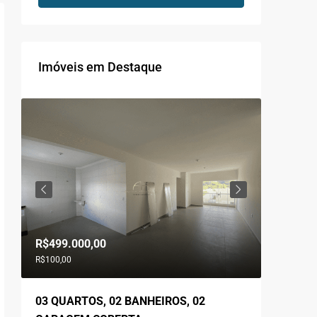
Imóveis em Destaque
R$499.000,00
R$560.0
R$100,00
03 QUARTOS, 02 BANHEIROS, 02
03 QUA