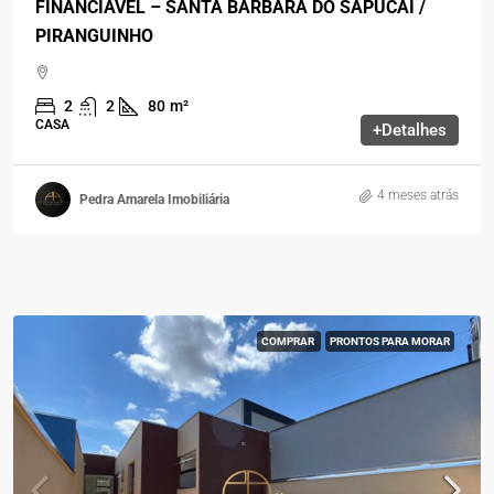
FINANCIÁVEL – SANTA BÁRBARA DO SAPUCAÍ /
PIRANGUINHO
2
2
80
m²
CASA
+Detalhes
4 meses atrás
Pedra Amarela Imobiliária
COMPRAR
PRONTOS PARA MORAR