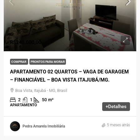
R$240.000,00
COMPRAR
PRONTOS PARA MORAR
APARTAMENTO 02 QUARTOS – VAGA DE GARAGEM
– FINANCIÁVEL – BOA VISTA ITAJUBÁ/MG.
Boa Vista, Itajubá - MG, Brasil
2
1
50
m²
APARTAMENTO
+Detalhes
5 meses atrás
Pedra Amarela Imobiliária