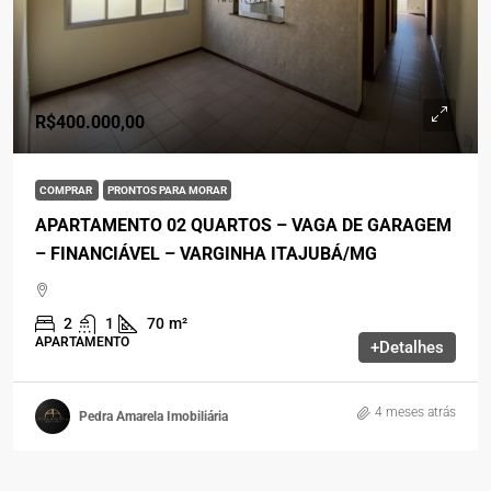
R$400.000,00
COMPRAR
PRONTOS PARA MORAR
APARTAMENTO 02 QUARTOS – VAGA DE GARAGEM
– FINANCIÁVEL – VARGINHA ITAJUBÁ/MG
2
1
70
m²
APARTAMENTO
+Detalhes
4 meses atrás
Pedra Amarela Imobiliária