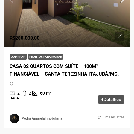
R$280.000,00
COMPRAR
PRONTOS PARA MORAR
CASA 02 QUARTOS COM SUÍTE – 100M² –
FINANCIÁVEL – SANTA TEREZINHA ITAJUBÁ/MG.
2
2
60
m²
CASA
+Detalhes
5 meses atrás
Pedra Amarela Imobiliária