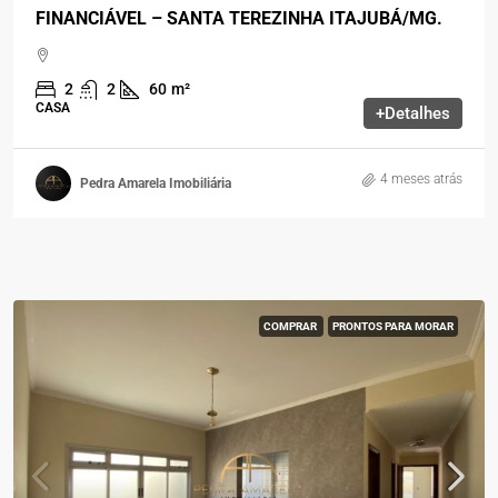
FINANCIÁVEL – SANTA TEREZINHA ITAJUBÁ/MG.
2
2
60
m²
CASA
+Detalhes
4 meses atrás
Pedra Amarela Imobiliária
COMPRAR
PRONTOS PARA MORAR