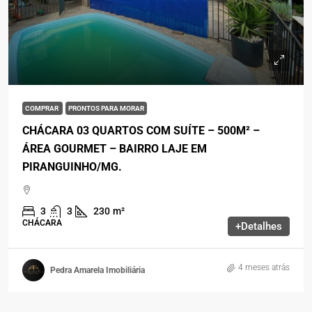
COMPRAR
PRONTOS PARA MORAR
CHÁCARA 03 QUARTOS COM SUÍTE – 500M² –
ÁREA GOURMET – BAIRRO LAJE EM
PIRANGUINHO/MG.
3
3
230
m²
CHÁCARA
+Detalhes
4 meses atrás
Pedra Amarela Imobiliária