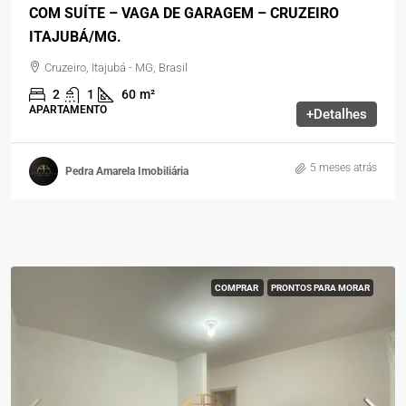
COM SUÍTE – VAGA DE GARAGEM – CRUZEIRO
ITAJUBÁ/MG.
Cruzeiro, Itajubá - MG, Brasil
2
1
60
m²
APARTAMENTO
+Detalhes
5 meses atrás
Pedra Amarela Imobiliária
COMPRAR
PRONTOS PARA MORAR