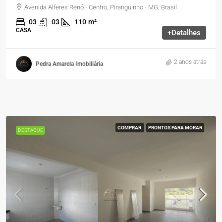
Avenida Alferes Renó - Centro, Piranguinho - MG, Brasil
03
03
110
m²
CASA
+Detalhes
2 anos atrás
Pedra Amarela Imobiliária
COMPRAR
PRONTOS PARA MORAR
DESTAQUE