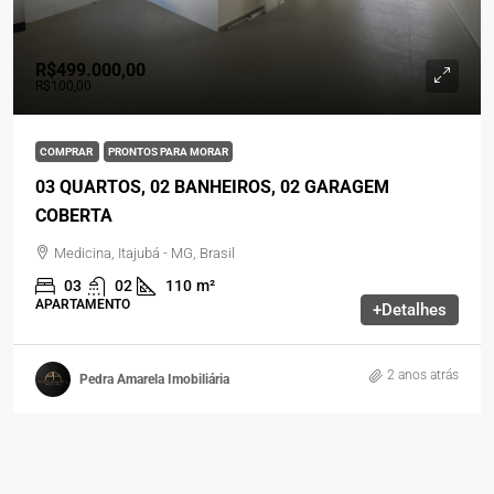
R$499.000,00
R$100,00
COMPRAR
PRONTOS PARA MORAR
03 QUARTOS, 02 BANHEIROS, 02 GARAGEM
COBERTA
Medicina, Itajubá - MG, Brasil
03
02
110
m²
APARTAMENTO
+Detalhes
2 anos atrás
Pedra Amarela Imobiliária