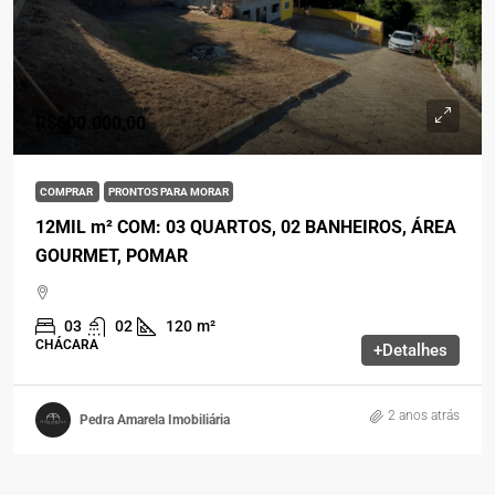
R$600.000,00
COMPRAR
PRONTOS PARA MORAR
12MIL m² COM: 03 QUARTOS, 02 BANHEIROS, ÁREA
GOURMET, POMAR
03
02
120
m²
CHÁCARA
+Detalhes
2 anos atrás
Pedra Amarela Imobiliária