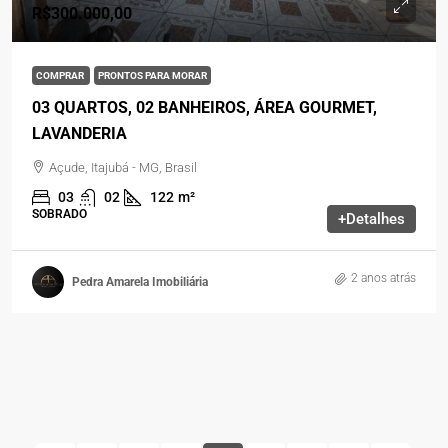
R$300.000,00
COMPRAR
PRONTOS PARA MORAR
03 QUARTOS, 02 BANHEIROS, ÁREA GOURMET,
LAVANDERIA
Açude, Itajubá - MG, Brasil
03
02
122
m²
SOBRADO
+Detalhes
2 anos atrás
Pedra Amarela Imobiliária