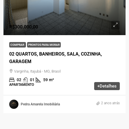
R$300.000,00
COMPRAR
PRONTOS PARA MORAR
02 QUARTOS, BANHEIROS, SALA, COZINHA,
GARAGEM
Varginha, Itajubá - MG, Brasil
02
01
59
m²
APARTAMENTO
+Detalhes
2 anos atrás
Pedra Amarela Imobiliária