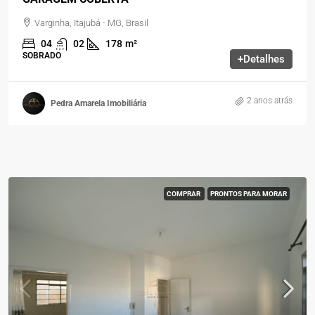
Varginha, Itajubá - MG, Brasil
04
02
178
m²
SOBRADO
+Detalhes
2 anos atrás
Pedra Amarela Imobiliária
COMPRAR
PRONTOS PARA MORAR