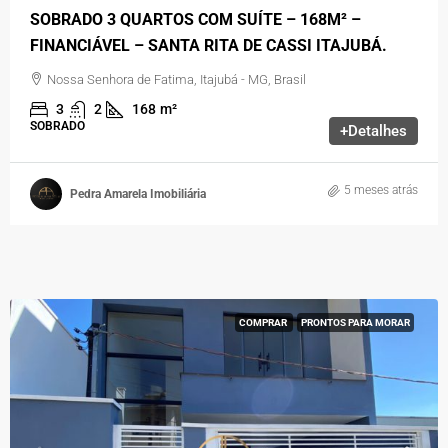
SOBRADO 3 QUARTOS COM SUÍTE – 168M² –
FINANCIÁVEL – SANTA RITA DE CASSI ITAJUBÁ.
Nossa Senhora de Fatima, Itajubá - MG, Brasil
3
2
168
m²
SOBRADO
+Detalhes
5 meses atrás
Pedra Amarela Imobiliária
COMPRAR
PRONTOS PARA MORAR