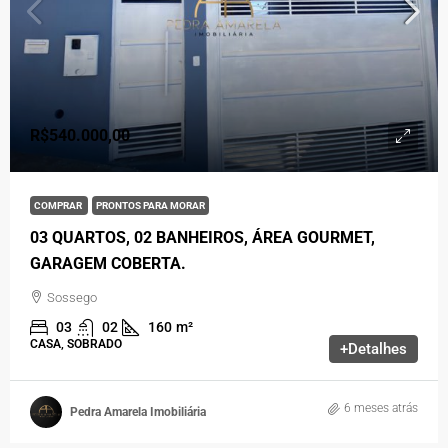
R$540.000,00
COMPRAR
PRONTOS PARA MORAR
03 QUARTOS, 02 BANHEIROS, ÁREA GOURMET,
GARAGEM COBERTA.
Sossego
03
02
160
m²
CASA, SOBRADO
+Detalhes
6 meses atrás
Pedra Amarela Imobiliária