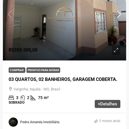
R$350.000,00
COMPRAR
PRONTOS PARA MORAR
03 QUARTOS, 02 BANHEIROS, GARAGEM COBERTA.
Varginha, Itajubá - MG, Brasil
3
2
75
m²
SOBRADO
+Detalhes
5 meses atrás
Pedra Amarela Imobiliária