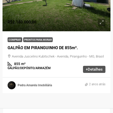
R$2.180.000,00
COMPRAR
PRONTOS PARA MORAR
GALPÃO EM PIRANGUINHO DE 855m².
Avenida Juscelino Kubitschek - Avenida, Piranguinho - MG, Brasil
855
m²
GALPÃO/DEPÓSITO/ARMAZÉM
+Detalhes
2 anos atrás
Pedra Amarela Imobiliária