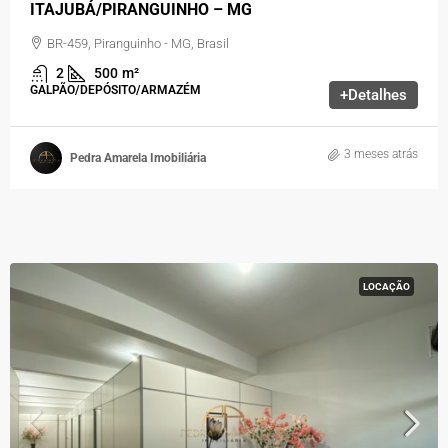
ITAJUBÁ/PIRANGUINHO – MG
BR-459, Piranguinho - MG, Brasil
2
500
m²
GALPÃO/DEPÓSITO/ARMAZÉM
+Detalhes
3 meses atrás
Pedra Amarela Imobiliária
LOCAÇÃO