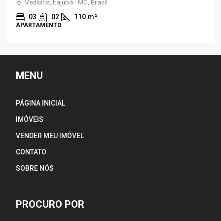
 MG, Brasil
Residencial Jardim Pa
110
m²
03
02
150
CASA
MENU
PÁGINA INICIAL
IMÓVEIS
VENDER MEU IMÓVEL
CONTATO
SOBRE NÓS
PROCURO POR