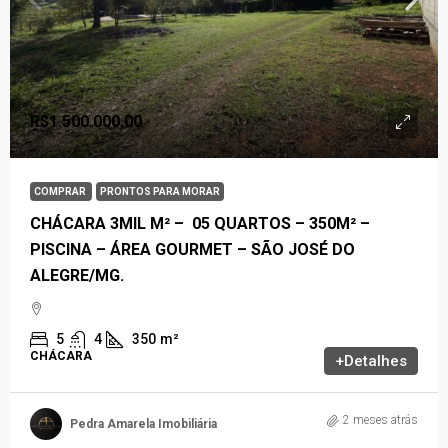
R$1.500.000,00
COMPRAR
PRONTOS PARA MORAR
CHÁCARA 3MIL M² – 05 QUARTOS – 350M² –
PISCINA – ÁREA GOURMET – SÃO JOSÉ DO
ALEGRE/MG.
5
4
350
m²
CHÁCARA
+Detalhes
2 meses atrás
Pedra Amarela Imobiliária