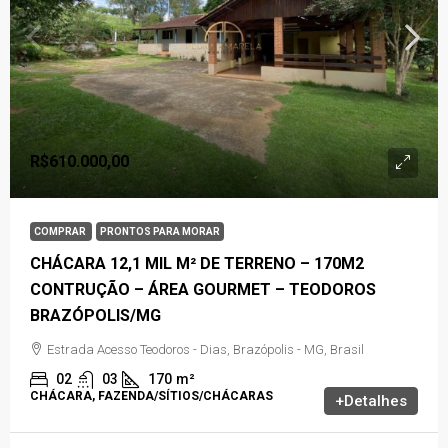
R$610.000,00
COMPRAR
PRONTOS PARA MORAR
CHÁCARA 12,1 MIL M² DE TERRENO – 170M2
CONTRUÇÃO – ÁREA GOURMET – TEODOROS
BRAZÓPOLIS/MG
Estrada Acesso Teodoros - Dias, Brazópolis - MG, Brasil
02
03
170
m²
CHÁCARA, FAZENDA/SÍTIOS/CHÁCARAS
+Detalhes