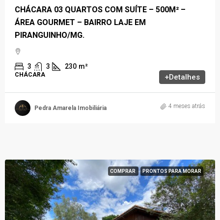
CHÁCARA 03 QUARTOS COM SUÍTE – 500M² –
ÁREA GOURMET – BAIRRO LAJE EM
PIRANGUINHO/MG.
3
3
230
m²
CHÁCARA
+Detalhes
4 meses atrás
Pedra Amarela Imobiliária
COMPRAR
PRONTOS PARA MORAR