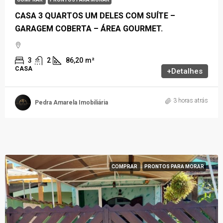
CASA 3 QUARTOS UM DELES COM SUÍTE –
GARAGEM COBERTA – ÁREA GOURMET.
3
2
86,20
m²
CASA
+Detalhes
3 horas atrás
Pedra Amarela Imobiliária
COMPRAR
PRONTOS PARA MORAR