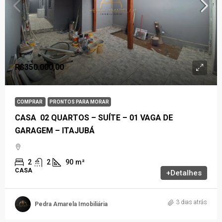
R$350.000,00
COMPRAR
PRONTOS PARA MORAR
CASA 02 QUARTOS – SUÍTE – 01 VAGA DE
GARAGEM – ITAJUBÁ
2
2
90
m²
CASA
+Detalhes
3 dias atrás
Pedra Amarela Imobiliária