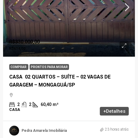
R$330.000,00
R$614,00
COMPRAR
PRONTOS PARA MORAR
CASA 02 QUARTOS – SUÍTE – 02 VAGAS DE
GARAGEM – MONGAGUÁ/SP
2
2
60,40
m²
CASA
+Detalhes
23 horas atrás
Pedra Amarela Imobiliária