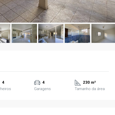
4
4
230 m²
heiros
Garagens
Tamanho da área