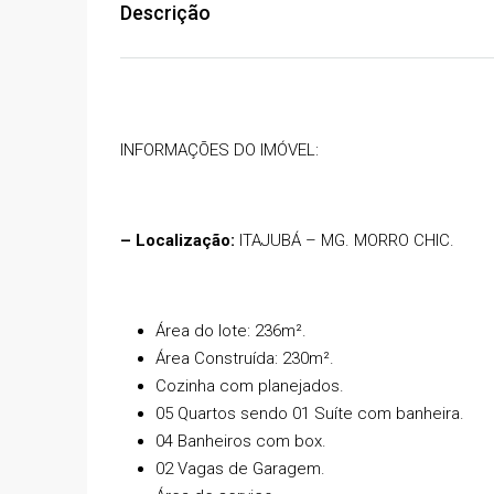
Descrição
INFORMAÇÕES DO IMÓVEL:
– Localização:
ITAJUBÁ – MG. MORRO CHIC.
Área do lote: 236m².
R$1.200.000,00
Área Construída: 230m².
Cozinha com planejados.
05 Quartos sendo 01 Suíte com banheira.
PISCINA, 03 QUARTOS, 
04 Banheiros com box.
08 GARAGENS, CHURRA
02 Vagas de Garagem.