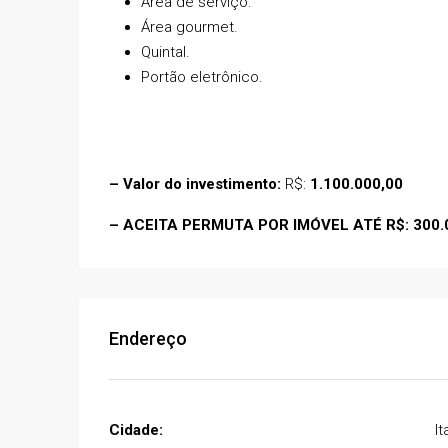
Área de serviço.
Estrada de Acesso Carneiros
Área gourmet.
Brasil
Quintal.
03
03
224
m²
Portão eletrônico.
CASA
– Valor do investimento:
R$:
1.100.000,00
– ACEITA PERMUTA POR IMÓVEL ATÉ R$: 300.
Endereço
Cidade:
It