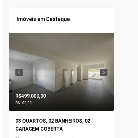
Imóveis em Destaque
R$499.000,00
R$560.0
R$100,00
03 QUARTOS, 02 BANHEIROS, 02
03 QUA
,
GARAGEM COBERTA
GOURME