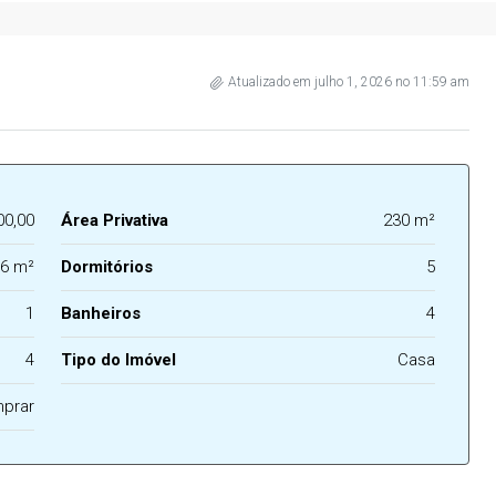
Atualizado em julho 1, 2026 no 11:59 am
00,00
Área Privativa
230 m²
6 m²
Dormitórios
5
1
Banheiros
4
4
Tipo do Imóvel
Casa
prar