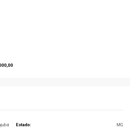
, Piranguinho - MG,
Morro Chic, Itajubá - MG, Brasil
05
06
590
m²
000,00
ajubá
Estado:
MG