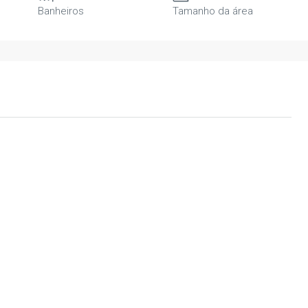
Banheiros
Tamanho da área
R$5.000.000,00
03 BANHEIROS,
MANSÃO COM: 05 QUARTOS, 06
SQUEIRA
BANHEIROS, ÁREA GOURMET, PISCINA
JARDIM, QUINTAL