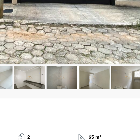
2
65 m²