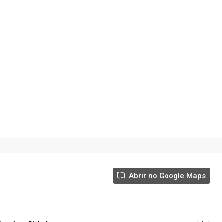
, Piranguinho - MG,
Morro Chic, Itajubá - MG, Brasil
05
06
590
m²
Abrir no Google Maps