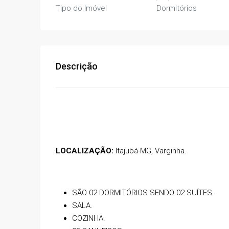
Tipo do Imóvel
Dormitórios
Descrição
LOCALIZAÇÃO:
Itajubá-MG, Varginha.
R$1.200.000,00
SÃO 02 DORMITÓRIOS SENDO 02 SUÍTES.
PISCINA, 03 QUARTOS, 
SALA.
08 GARAGENS, CHURRA
COZINHA.