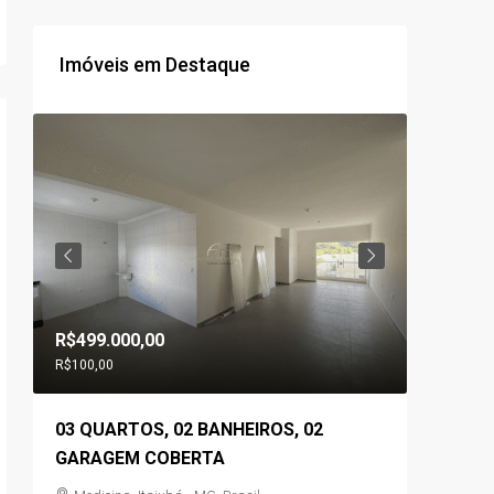
Imóveis em Destaque
R$499.000,00
R$560.0
R$100,00
03 QUARTOS, 02 BANHEIROS, 02
03 QUA
,
GARAGEM COBERTA
GOURME