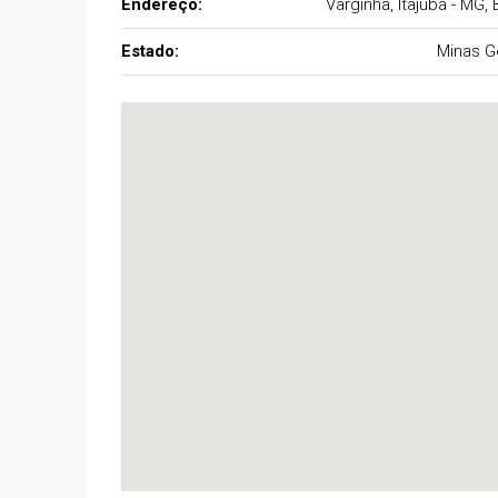
Endereço:
Varginha, Itajubá - MG, B
Estado:
Minas G