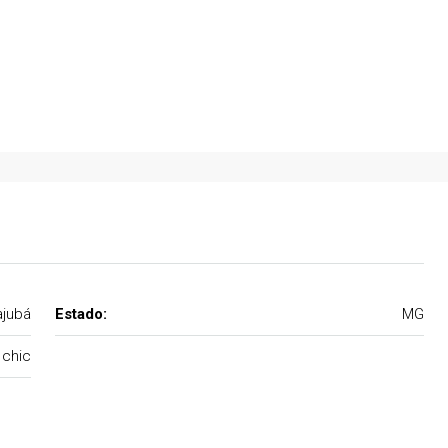
, Piranguinho - MG,
Morro Chic, Itajubá - MG, Brasil
05
06
590
m²
ajubá
Estado:
MG
 chic