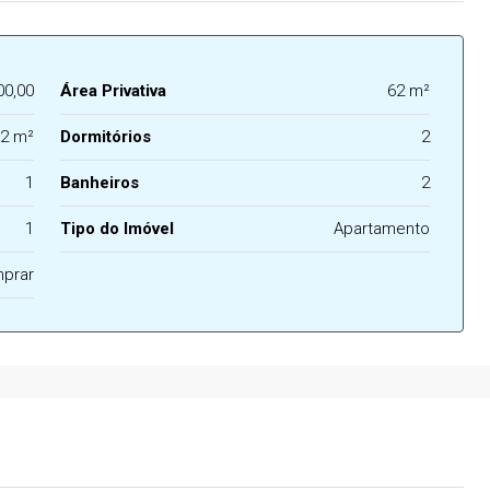
00,00
Área Privativa
62 m²
2 m²
Dormitórios
2
1
Banheiros
2
1
Tipo do Imóvel
Apartamento
prar