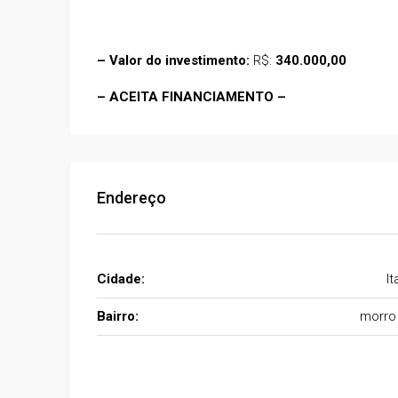
Estrada de Acesso Carneiros
Brasil
03
03
224
m²
– Valor do investimento:
R$:
340.000,00
CASA
– ACEITA FINANCIAMENTO –
Endereço
Cidade:
It
Bairro:
morro