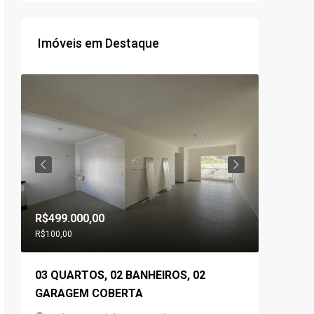
Imóveis em Destaque
R$499.000,00
R$560.0
R$100,00
03 QUARTOS, 02 BANHEIROS, 02
03 QUA
,
GARAGEM COBERTA
GOURME