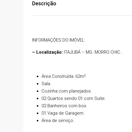
Descrição
INFORMAÇÕES DO IMÓVEL:
– Localização:
ITAJUBÁ – MG. MORRO CHIC.
Área Construída: 62m².
Sala.
Cozinha com planejados.
R$1.200.000,00
02 Quartos sendo 01 com Suíte.
02 Banheiros com box.
01 Vaga de Garagem.
PISCINA, 03 QUARTOS, 
Área de serviço.
08 GARAGENS, CHURRA