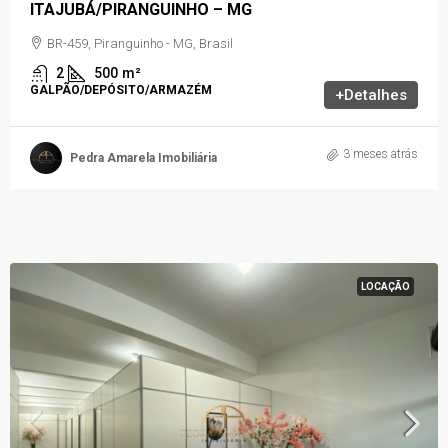
ITAJUBÁ/PIRANGUINHO – MG
BR-459, Piranguinho - MG, Brasil
2
500
m²
GALPÃO/DEPÓSITO/ARMAZÉM
+Detalhes
3 meses atrás
Pedra Amarela Imobiliária
LOCAÇÃO