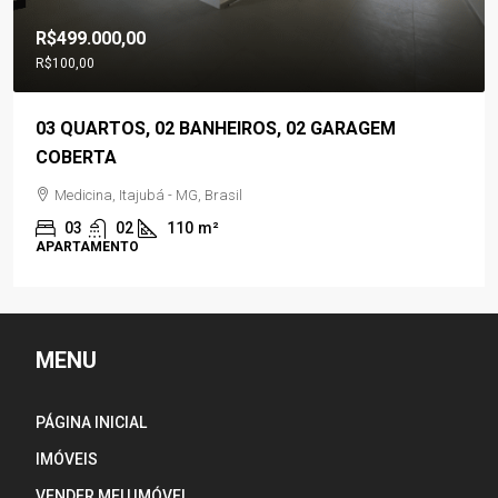
R$560.000,00
S, 02 GARAGEM
03 QUARTOS, 02 BANHEIROS, 
VAGAS DE GARAGENS
Residencial Jardim Panorama, Pirangu
03
02
150
m²
CASA
MENU
PÁGINA INICIAL
IMÓVEIS
VENDER MEU IMÓVEL