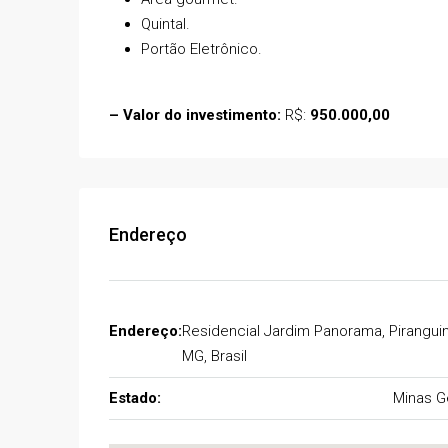
Estrada de Acesso Carneiros
Quintal.
Brasil
Portão Eletrônico.
03
03
224
m²
CASA
– Valor do investimento:
R$:
950.000,00
Endereço
Endereço:
Residencial Jardim Panorama, Piranguin
MG, Brasil
Estado:
Minas G