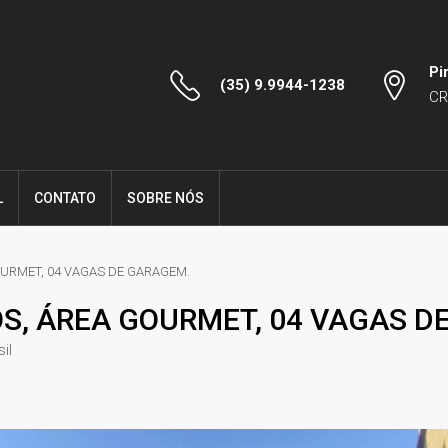
Pi
(35) 9.9944-1238
CR
L
CONTATO
SOBRE NÓS
OURMET, 04 VAGAS DE GARAGEM.
OS, ÁREA GOURMET, 04 VAGAS D
il