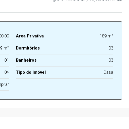
Atualizado em março 25, 2025 no 9:53 am
00,00
Área Privativa
189 m²
9 m²
Dormitórios
03
01
Banheiros
03
04
Tipo do Imóvel
Casa
prar