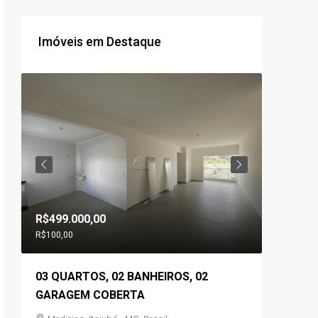
Imóveis em Destaque
R$499.000,00
R$560.0
R$100,00
03 QUARTOS, 02 BANHEIROS, 02
03 QUA
,
GARAGEM COBERTA
GOURME