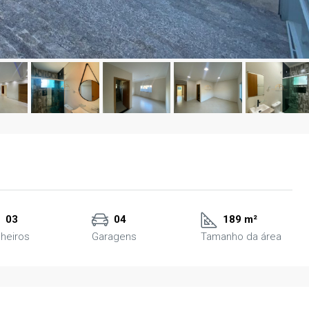
03
04
189 m²
heiros
Garagens
Tamanho da área