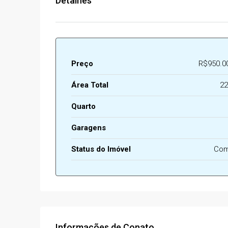
Detalhes
Preço
R$950.0
Área Total
22
Quarto
Garagens
Status do Imóvel
Com
Informações de Conato