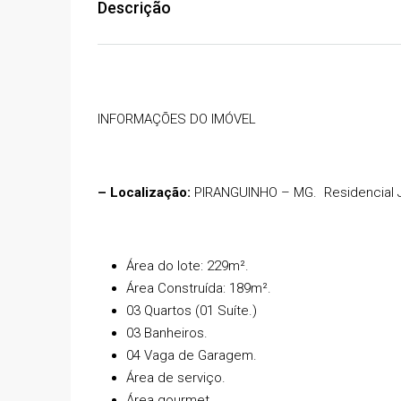
Descrição
INFORMAÇÕES DO IMÓVEL
– Localização:
PIRANGUINHO – MG.
Residencial
Área do lote: 229m².
R$1.200.000,00
Área Construída: 189m².
03 Quartos (01 Suíte.)
03 Banheiros.
PISCINA, 03 QUARTOS, 
04 Vaga de Garagem.
08 GARAGENS, CHURRA
Área de serviço.
Área gourmet.