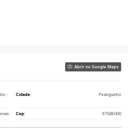
, Piranguinho - MG,
Morro Chic, Itajubá - MG, Brasil
05
06
590
m²
Abrir no Google Maps
ho -
Cidade:
Piranguinho
erais
Cep:
37508-000