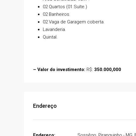
Estrada de Acesso Carneiros
02 Quartos (01 Suíte.)
Brasil
02 Banheiros.
03
03
224
m²
02 Vaga de Garagem coberta.
CASA
Lavanderia.
Quintal.
– Valor do investimento:
R$:
350.000,000
Endereço
Endereço:
Sossêgo, Piranguinho - MG, B