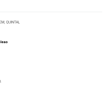
EM, QUINTAL
oleao
R$5.000.000,00
.
03 BANHEIROS,
MANSÃO COM: 05 QUARTOS, 06
SQUEIRA
BANHEIROS, ÁREA GOURMET, PISCINA
JARDIM, QUINTAL