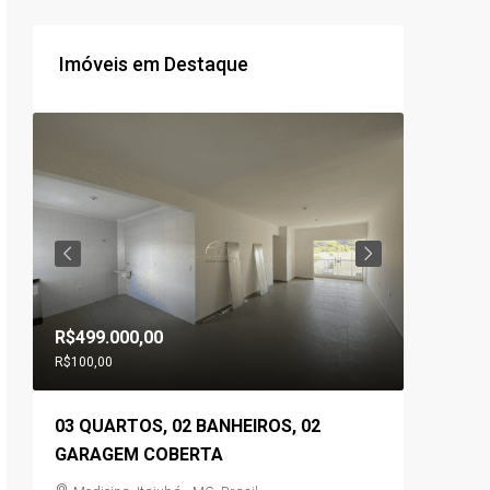
Imóveis em Destaque
R$499.000,00
R$560.0
R$100,00
03 QUARTOS, 02 BANHEIROS, 02
03 QUA
,
GARAGEM COBERTA
GOURME