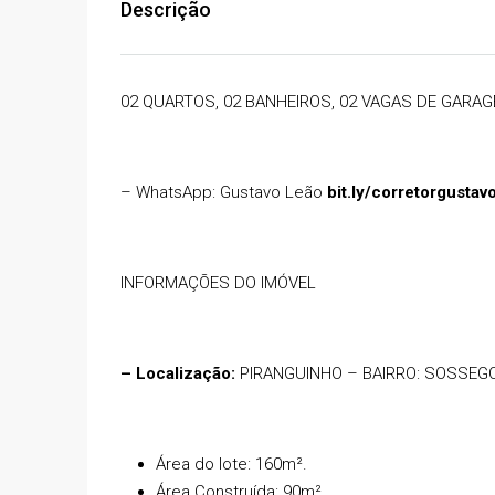
Descrição
02 QUARTOS, 02 BANHEIROS, 02 VAGAS DE GARAG
– WhatsApp: Gustavo Leão
bit.ly/corretorgustav
INFORMAÇÕES DO IMÓVEL
R$1.200.000,00
– Localização:
PIRANGUINHO – BAIRRO: SOSSEGO
PISCINA, 03 QUARTOS, 
08 GARAGENS, CHURRA
Área do lote: 160m².
Área Construída: 90m².