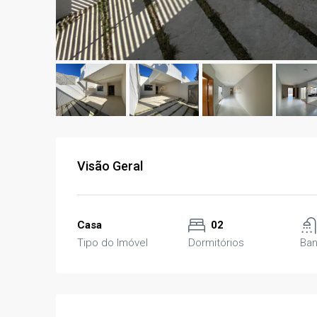
Visão Geral
Casa
02
Tipo do Imóvel
Dormitórios
Ban