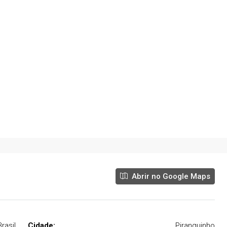
, Piranguinho - MG,
Morro Chic, Itajubá - MG, Brasil
05
06
590
m²
Abrir no Google Maps
rasil
Cidade:
Piranguinho