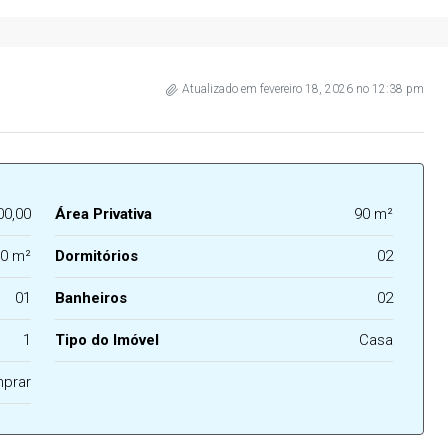
Atualizado em fevereiro 18, 2026 no 12:38 pm
00,00
Área Privativa
90 m²
0 m²
Dormitórios
02
01
Banheiros
02
1
Tipo do Imóvel
Casa
prar