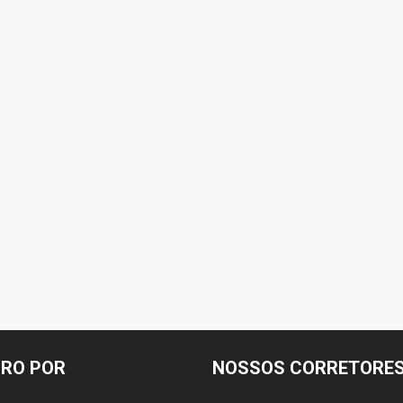
R$5.000.000,00
03 BANHEIROS,
MANSÃO COM: 05 QUARTOS, 06
SQUEIRA
BANHEIROS, ÁREA GOURMET, PISCINA
JARDIM, QUINTAL
, Piranguinho - MG,
Morro Chic, Itajubá - MG, Brasil
05
06
590
m²
RO POR
NOSSOS CORRETORE