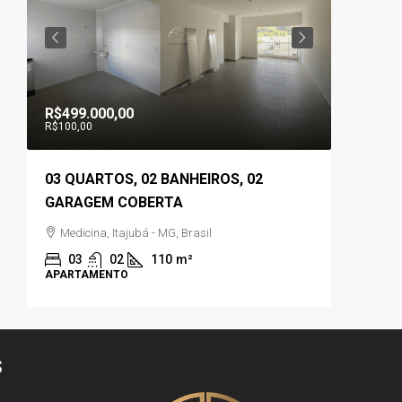
R$499.000,00
R$560.0
R$100,00
03 QUARTOS, 02 BANHEIROS, 02
03 QUA
,
GARAGEM COBERTA
GOURME
Medicina, Itajubá - MG, Brasil
Reside
Brasil
03
02
110
m²
APARTAMENTO
03
CASA
S