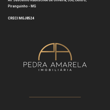
Av. Juscelino Kubitschek de Oliveira, 556, Centro,
Piranguinho - MG
CRECI MGJ8524