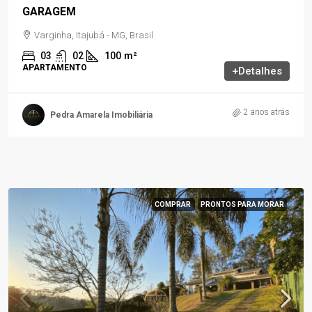
GARAGEM
Varginha, Itajubá - MG, Brasil
03
02
100
m²
APARTAMENTO
+Detalhes
2 anos atrás
Pedra Amarela Imobiliária
COMPRAR
PRONTOS PARA MORAR